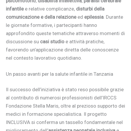
psicomotorio
,
disabilità intellettiva
,
paralisi cerebrale
infantile
e relative complicanze,
disturbi della
comunicazione e della relazione
ed
epilessia
. Durante
le giornate formative, i partecipanti hanno
approfondito queste tematiche attraverso momenti di
discussione su
casi studio
e attività pratiche,
favorendo un’applicazione diretta delle conoscenze
nel contesto lavorativo quotidiano.
Un passo avanti per la salute infantile in Tanzania
Il successo dell’iniziativa è stato reso possibile grazie
al contributo di numerosi professionisti dell’IRCCS
Fondazione Stella Maris, oltre al prezioso supporto dei
medici in formazione specialistica. Il progetto
INCLUSIVA si conferma un tassello fondamentale nel
miglioramento dell’
assistenza neonatale inclusiva
e