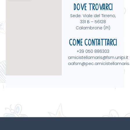
Dove trovarci
Sede: Viale del Tirreno,
331 B – 56128
Calambrone (PI)
Come contattarci
+39 050 886303
amicistellamaris@fsm.unipi.it
aafsm@pec.amicistellamaris.